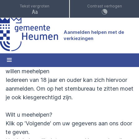
Nieuwe aanmelding
Tekst vergroten
Contrast verhogen
Woensdag 17 maart 2027 vinden de verkiezingen
Aanmelden helpen met de
voor de Provinciale Staten en Waterschap plaats.
verkiezingen
We zijn altijd op zoek naar tellers en
stembureauleden die tijdens de verkiezingen
willen meehelpen
Iedereen van 18 jaar en ouder kan zich hiervoor
aanmelden. Om op het stembureau te zitten moet
je ook kiesgerechtigd zijn.
Wilt u meehelpen?
Klik op 'Volgende' om uw gegevens aan ons door
te geven.